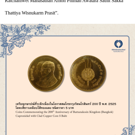
Ratchaniwet Mahasathan Amon Phiman Awatara Sathit Sakka
Thattiya Wisnukarm Prasit”.