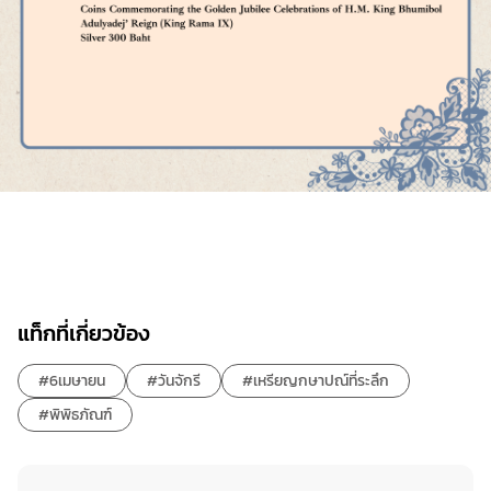
แท็กที่เกี่ยวข้อง
#6เมษายน
#วันจักรี
#เหรียญกษาปณ์ที่ระลึก
#พิพิธภัณฑ์