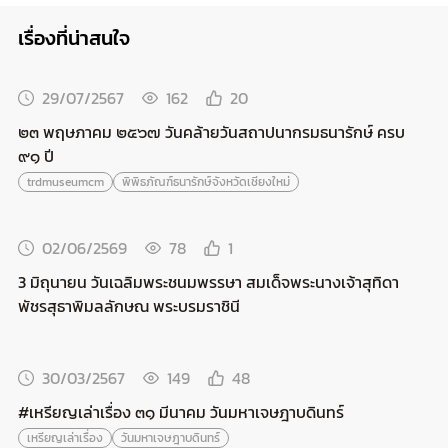
เรื่องที่น่าสนใจ
29/07/2567
162
20
๒๓ พฤษภาคม ๒๕๖๗ วันคล้ายวันสถาปนากรมธนารักษ์ ครบ
๙๑ ปี
trdmuseumcm
พิพิธภัณฑ์ธนารักษ์จังหวัดเชียงใหม่
02/06/2569
78
1
3 มิถุนายน วันเฉลิมพระชนมพรรษา สมเด็จพระนางเจ้าสุทิดา
พัชรสุธาพิมลลักษณ พระบรมราชินี
30/03/2567
149
48
#เหรียญเล่าเรื่อง ๓๑ มีนาคม วันมหาเจษฎาบดินทร์
เหรียญเล่าเรื่อง
วันมหาเจษฎาบดินทร์