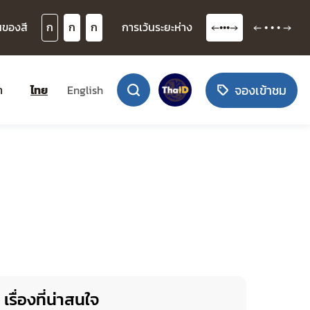
นของสี
ก
ก
ก
การเว้นระยะห่าง
←•••→
← • • • →
จองเข้าชม
า
ไทย
English
เรื่องที่น่าสนใจ