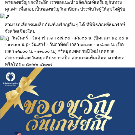
หาของขวัญของที่ระลึก เราขอแนะนําผลิตภัณฑ์เหรียญอันทรง
คุณค่า เพื่อมอบเป็นของขวัญวันเกษียณ ประทับใจผู้ให้สุขใจผู้รับ
สามารถเลือกชมผลิตภัณฑ์เหรียญอื่น ๆ ได้ ที่พิพิธภัณฑ์ธนารักษ์
จังหวัดเชียงใหม่
วันจันทร์ - วันศุกร์ เวลา ๐๘.๓๐ - ๑๖.๓๐ น. (ปิดเวลา ๑๒.๐๐ น.
- ๑๓.๐๐ น.)> วันเสาร์ - วันอาทิตย์ เวลา ๑๐.๐๐ - ๑๘.๐๐ น. (ปิด
เวลา ๑๒.๐๐ น. - ๑๓.๐๐ น.) **หยุดเทศกาลปีใหม่ เทศกาล
สงกรานต์และวันหยุดที่ประกาศปิด สอบถามเพิ่มเติมทาง inbox
หรือโทร ๐ ๕๓๒๒ ๔๒๓๗