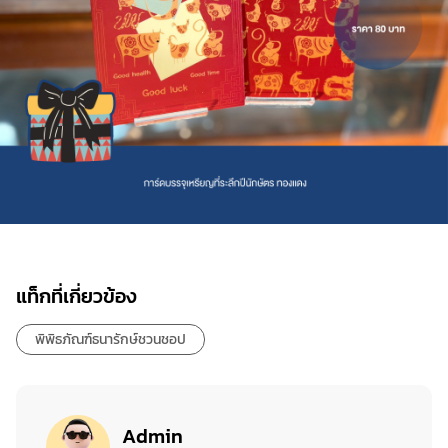
แท็กที่เกี่ยวข้อง
พิพิธภัณฑ์ธนารักษ์ชวนชอป
Admin